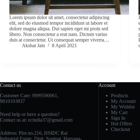
Lorem ipsum dolor sit amet, consectetur adipiscing
elit, sed do eiusmod tempor incididunt ut labore et
dolore magna aliqua. Dui sapien eget mi proin sed
libero. Non consectetur a erat nam. Dictum varius
duis at consectetur. Ut consequat semper viverra…
Akshat Jain
8 April 2021
Contact us
Account
Customer Care: 9999590061,
Products
9810103837
My Account
My Wishlist
My Cart
Need help or have a question?
Sign In
Contact us at: ecindia37@gmail.com
Hot Offers
Checkout
Address: Plot no.216, HSIDC Rai
Industrial Estate, Distt. Sonipat, Haryana-