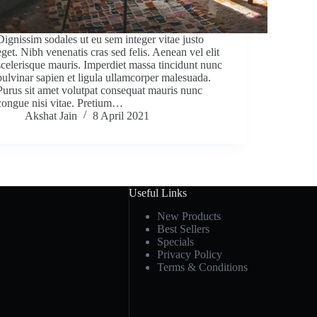
Dignissim sodales ut eu sem integer vitae justo
eget. Nibh venenatis cras sed felis. Aenean vel elit
scelerisque mauris. Imperdiet massa tincidunt nunc
pulvinar sapien et ligula ullamcorper malesuada.
Purus sit amet volutpat consequat mauris nunc
congue nisi vitae. Pretium…
Akshat Jain
8 April 2021
Useful Links
New Products
Best Sellers
Specials
Privacy Policy
Terms & Conditions